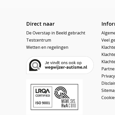
Direct naar
Infor
De Overstap in Beeld gebracht
Algem
Testcentrum
Veel ge
Wetten en regelingen
Klacht
Klacht
Klacht
Partner
Privac
Discla
Sitema
Cookie