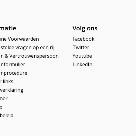
matie
Volg ons
ene Voorwaarden
Facebook
stelde vragen op een rij
Twitter
en & Vertrouwenspersoon
Youtube
enformulier
LinkedIn
enprocedure
 links
yverklaring
imer
p
beleid