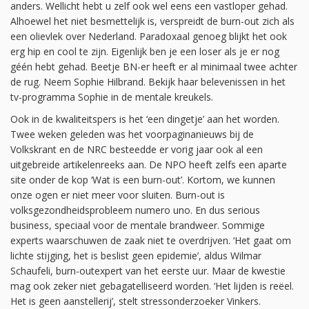
anders. Wellicht hebt u zelf ook wel eens een vastloper gehad.
Alhoewel het niet besmettelijk is, verspreidt de burn-out zich als
een olievlek over Nederland. Paradoxaal genoeg blijkt het ook
erg hip en cool te zijn. Eigenlijk ben je een loser als je er nog
géén hebt gehad. Beetje BN-er heeft er al minimaal twee achter
de rug. Neem Sophie Hilbrand. Bekijk haar belevenissen in het
tv-programma Sophie in de mentale kreukels.
Ook in de kwaliteitspers is het ‘een dingetje’ aan het worden.
Twee weken geleden was het voorpaginanieuws bij de
Volkskrant en de NRC besteedde er vorig jaar ook al een
uitgebreide artikelenreeks aan. De NPO heeft zelfs een aparte
site onder de kop ‘Wat is een burn-out’. Kortom, we kunnen
onze ogen er niet meer voor sluiten. Burn-out is
volksgezondheidsprobleem numero uno. En dus serious
business, speciaal voor de mentale brandweer. Sommige
experts waarschuwen de zaak niet te overdrijven. ‘Het gaat om
lichte stijging, het is beslist geen epidemie’, aldus Wilmar
Schaufeli, burn-outexpert van het eerste uur. Maar de kwestie
mag ook zeker niet gebagatelliseerd worden. ‘Het lijden is reëel.
Het is geen aanstellerij’, stelt stressonderzoeker Vinkers.