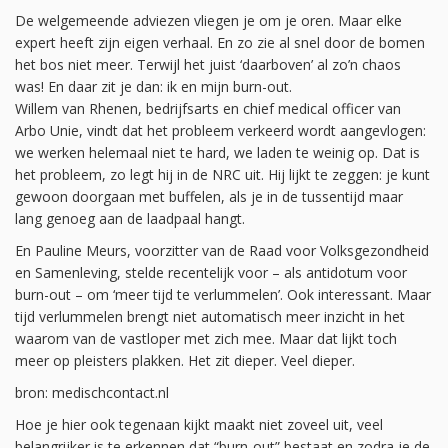
De welgemeende adviezen vliegen je om je oren. Maar elke
expert heeft zijn eigen verhaal. En zo zie al snel door de bomen
het bos niet meer. Terwijl het juist ‘daarboven’ al zo’n chaos
was! En daar zit je dan: ik en mijn burn-out.
Willem van Rhenen, bedrijfsarts en chief medical officer van
Arbo Unie, vindt dat het probleem verkeerd wordt aangevlogen:
we werken helemaal niet te hard, we laden te weinig op. Dat is
het probleem, zo legt hij in de NRC uit. Hij lijkt te zeggen: je kunt
gewoon doorgaan met buffelen, als je in de tussentijd maar
lang genoeg aan de laadpaal hangt.
En Pauline Meurs, voorzitter van de Raad voor Volksgezondheid
en Samenleving, stelde recentelijk voor – als antidotum voor
burn-out – om ‘meer tijd te verlummelen’. Ook interessant. Maar
tijd verlummelen brengt niet automatisch meer inzicht in het
waarom van de vastloper met zich mee. Maar dat lijkt toch
meer op pleisters plakken. Het zit dieper. Veel dieper.
bron: medischcontact.nl
Hoe je hier ook tegenaan kijkt maakt niet zoveel uit, veel
belangrijker is te erkennen dat “burn-out” bestaat en zodra je de