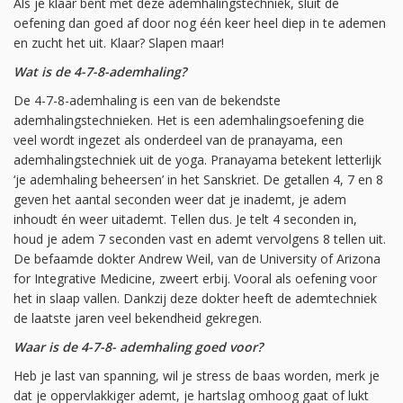
Als je klaar bent met deze ademhalingstechniek, sluit de
oefening dan goed af door nog één keer heel diep in te ademen
en zucht het uit. Klaar? Slapen maar!
Wat is de 4-7-8-ademhaling?
De 4-7-8-ademhaling is een van de bekendste
ademhalingstechnieken. Het is een ademhalingsoefening die
veel wordt ingezet als onderdeel van de pranayama, een
ademhalingstechniek uit de yoga. Pranayama betekent letterlijk
‘je ademhaling beheersen’ in het Sanskriet. De getallen 4, 7 en 8
geven het aantal seconden weer dat je inademt, je adem
inhoudt én weer uitademt. Tellen dus. Je telt 4 seconden in,
houd je adem 7 seconden vast en ademt vervolgens 8 tellen uit.
De befaamde dokter Andrew Weil, van de University of Arizona
for Integrative Medicine, zweert erbij. Vooral als oefening voor
het in slaap vallen. Dankzij deze dokter heeft de ademtechniek
de laatste jaren veel bekendheid gekregen.
Waar is de 4-7-8- ademhaling goed voor?
Heb je last van spanning, wil je stress de baas worden, merk je
dat je oppervlakkiger ademt, je hartslag omhoog gaat of lukt