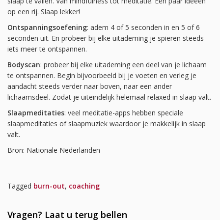
slaap te vallen. Van mindfulness tot meditatie. Een paar ideeën
op een rij. Slaap lekker!
Ontspanningsoefening
: adem 4 of 5 seconden in en 5 of 6
seconden uit. En probeer bij elke uitademing je spieren steeds
iets meer te ontspannen.
Bodyscan
: probeer bij elke uitademing een deel van je lichaam
te ontspannen. Begin bijvoorbeeld bij je voeten en verleg je
aandacht steeds verder naar boven, naar een ander
lichaamsdeel. Zodat je uiteindelijk helemaal relaxed in slaap valt.
Slaapmeditaties
: veel meditatie-apps hebben speciale
slaapmeditaties of slaapmuziek waardoor je makkelijk in slaap
valt.
Bron: Nationale Nederlanden
Tagged
burn-out
,
coaching
Vragen? Laat u terug bellen