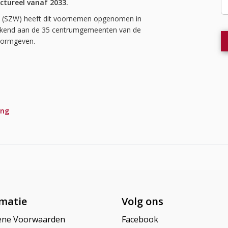
uctureel vanaf 2033.
id (SZW) heeft dit voornemen opgenomen in
ekend aan de 35 centrumgemeenten van de
 vormgeven.
ing
matie
Volg ons
ene Voorwaarden
Facebook