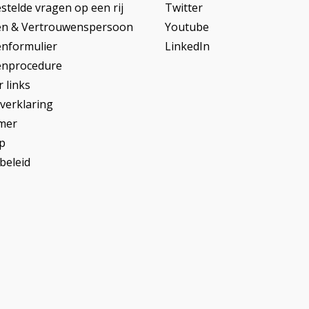
stelde vragen op een rij
Twitter
en & Vertrouwenspersoon
Youtube
enformulier
LinkedIn
enprocedure
 links
yverklaring
imer
p
beleid