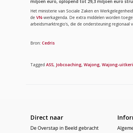
miljoen euro, oplopend tot 29,3 miljoen euro str
Het ministerie van Sociale Zaken en Werkgelegenhe
de
VN
‑werkagenda. De extra middelen worden toeg
arbeidsmarktregio’s, die de ondersteuning regionaal
Bron:
Cedris
Tagged
ASS
,
Jobcoaching
,
Wajong
,
Wajong-uitker
Direct naar
Infor
De Overstap in Beeld gebracht
Algem