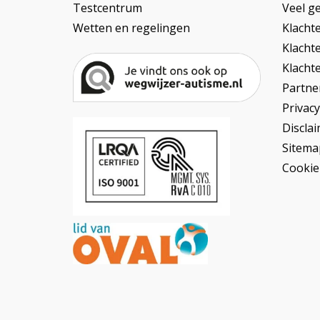
Testcentrum
Veel ge
Wetten en regelingen
Klacht
Klacht
Klacht
Partner
Privac
Discla
Sitema
Cookie