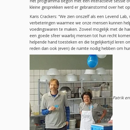
Het programma begon met een interactieve sessie o
kleine gesprekken werd er gebrainstormd over het opz
Karis Crackers: “We zien onszelf als een Levend Lab
verbeteringen waarmee we onze mensen kunnen helpen
voedingswaren te maken. Zoveel mogelijk met de han
een goede sfeer waarbij mensen tot hun recht kome
helpende hand toesteken en die tegelijkertijd leren 
reden dan ook (even) de ruimte nodig hebben om hun 
Patrik e