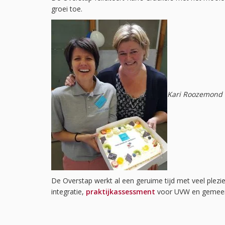
groei toe.
Kari Roozemond 
De Overstap werkt al een geruime tijd met veel plez
integratie,
praktijkassessment
voor UVW en gemeent