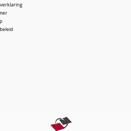
yverklaring
imer
p
beleid