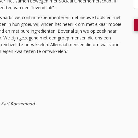
ver ‘Het samen bewegen met Sociaal Ondernemerschap’. In
etten van een “levend lab”.
, waarbij we continu experimenteren met nieuwe tools en met
 in hun groei. Wij vinden het heerlijk om met elkaar mooie
d en met pure ingrediënten. Bovenal zijn we op zoek naar
n. We zijn gezegend met een groep mensen die ons een
om zichzelf te ontwikkelen. Allemaal mensen die om wat voor
eigen kwaliteiten te ontwikkelen.”
n Kari Roozemond