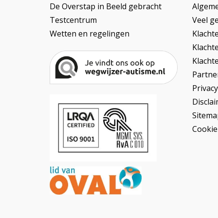
De Overstap in Beeld gebracht
Algem
Testcentrum
Veel ge
Wetten en regelingen
Klacht
Klacht
Klacht
Partner
Privac
Discla
Sitema
Cookie