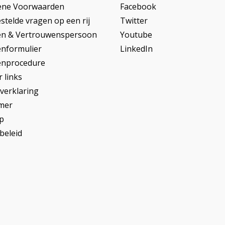
ene Voorwaarden
Facebook
stelde vragen op een rij
Twitter
en & Vertrouwenspersoon
Youtube
enformulier
LinkedIn
enprocedure
 links
yverklaring
imer
p
beleid