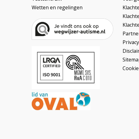
Wetten en regelingen
Klacht
Klacht
Klacht
Partner
Privac
Discla
Sitema
Cookie