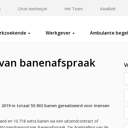
s
Onze werkwijze
Het Team
Kwaliteit
rkzoekende
Werkgever
Ambulante begel
 van banenafspraak
V
i 2019 in totaal 55.903 banen gerealiseerd voor mensen
band en 10.718 extra banen via een uitzendcontract of
e UWV-trendrapportage Banenafspraak. De doelstelling van de