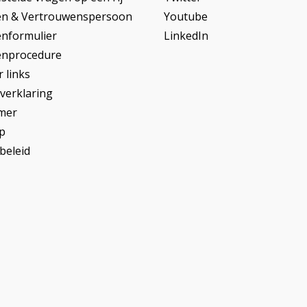
en & Vertrouwenspersoon
Youtube
enformulier
LinkedIn
enprocedure
 links
yverklaring
imer
p
beleid